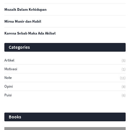
Mozaik Dalam Kehidupan
Mirna Munir dan Habil
Karena Sebab Maka Ada Akibat
Categories
Artikel
(5)
Motivasi
(1)
Note
(11)
Opini
(8)
Puisi
(6)
Books