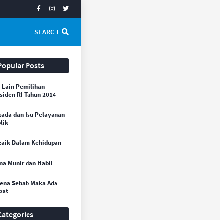
SEARCH
Popular Posts
i Lain Pemilihan
siden RI Tahun 2014
kada dan Isu Pelayanan
lik
aik Dalam Kehidupan
na Munir dan Habil
ena Sebab Maka Ada
bat
Categories