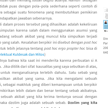
ntuan dan memang sudah begitu adanya. Namun sebagian
tidak puas dengan pola–pola sederhana seperti contoh di
ya sebagai suatu fenomena yang membutuhkan pemikiran
ndapatkan jawaban sebenarnya.
li dalam proses tersebut yang dihasilkan adalah kekeliruan
impulan karena salah dalam menggunakan asumsi yang
adang sebuah akibat yang muncul kita simpulkan terjadi
Di
 yang salah. Kesalahan berpikir ini disebut dengan
post hoc
Par
200
ntuk lebih jelasnya tentang
post hoc ergo propter hoc
bisa di
640
elektual Kuldesak dan Mitos
)
lnya bahwa kita saat ini menderita karena perbuatan si A
 Jika ditilik dari sifat kausalitas yang saya sebutkan di atas,
u untuk menganalisanya terlebih dahulu. Satu sebab yang
ilkan akibat yang sama. Jika kita mengalami sebuah
i, sebagai makhluk yang diberi kemampuan untuk berpikir
mikirikan lebih dalam dan benar tentang sebab akibatnya.
 sebuah akibat yang kita terima tentunya sesuai dengan
, maka dzolim juga adalah sebuah sebab.
Dzolim yang kita