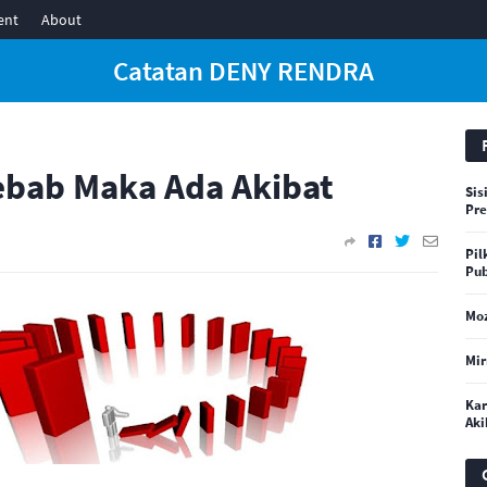
ent
About
Catatan DENY RENDRA
ebab Maka Ada Akibat
Sis
Pre
Pil
Pub
Moz
Mir
Kar
Aki