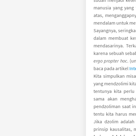
sudah menjadi kete
manusia yang yang 
atas, menganggapn
mendalam untuk me
Sayangnya, seringka
dalam membuat kes
mendasarinya. Terk
karena sebuah sebab
ergo propter hoc
. (u
baca pada artikel
Int
Kita simpulkan misa
yang mendzolimi kita.
tentunya kita perl
sama akan menghas
pendzoliman saat in
tentu kita harus me
Jika dzolim adalah
prinsip kausalitas