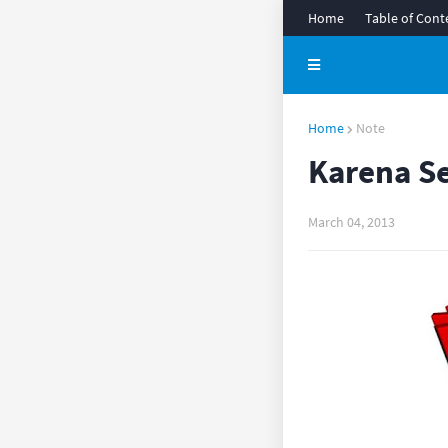
Home
Table of Cont
Home
Note
Karena S
March 04, 2013