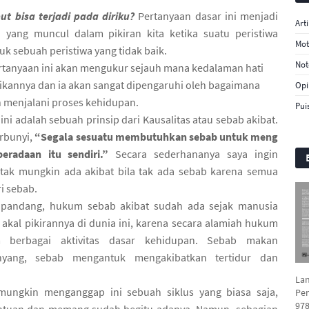
t bisa terjadi pada diriku?
Pertanyaan dasar ini menjadi
Arti
 yang muncul dalam pikiran kita ketika suatu peristiwa
Mot
tuk sebuah peristiwa yang tidak baik.
Not
rtanyaan ini akan mengukur sejauh mana kedalaman hati
kannya dan ia akan sangat dipengaruhi oleh bagaimana
Opi
 menjalani proses kehidupan.
Puis
 ini adalah sebuah prinsip dari Kausalitas atau sebab akibat.
erbunyi,
“Segala sesuatu membutuhkan sebab untuk meng
eradaan itu sendiri.”
Secara sederhananya saya ingin
ak mungkin ada akibat bila tak ada sebab karena semua
ri sebab.
 pandang, hukum sebab akibat sudah ada sejak manusia
kal pikirannya di dunia ini, karena secara alamiah hukum
m berbagai aktivitas dasar kehidupan. Sebab makan
nyang, sebab mengantuk mengakibatkan tertidur dan
La
ungkin menganggap ini sebuah siklus yang biasa saja,
Pen
978