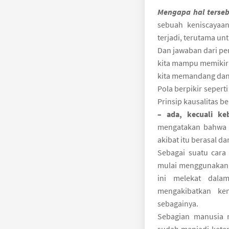
Mengapa hal tersebu
sebuah keniscayaan
terjadi, terutama un
Dan jawaban dari pe
kita mampu memikiri
kita memandang dan
Pola berpikir seperti
Prinsip kausalitas b
– ada, kecuali keb
mengatakan bahwa t
akibat itu berasal da
Sebagai suatu cara
mulai menggunakan a
ini melekat dala
mengakibatkan ke
sebagainya.
Sebagian manusia m