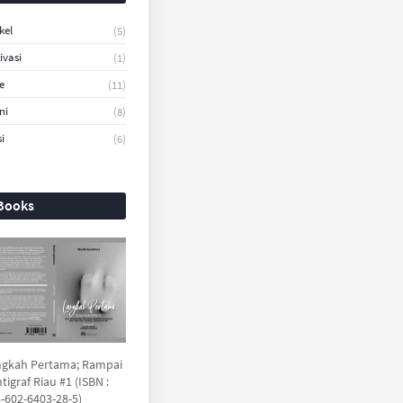
kel
(5)
ivasi
(1)
e
(11)
ni
(8)
i
(6)
Books
ngkah Pertama; Rampai
tigraf Riau #1 (ISBN :
-602-6403-28-5)