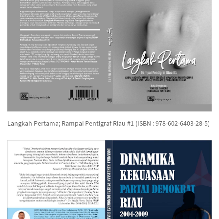
Langkah Pertama; Rampai Pentigraf Riau #1 (ISBN : 978-602-6403-28-5)