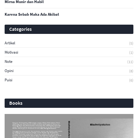
Mirna Munir dan Habil
Karena Sebab Maka Ada Akibat
Categories
Artikel
(5)
Motivasi
(1)
Note
(11)
Opini
(8)
Puisi
(6)
Books