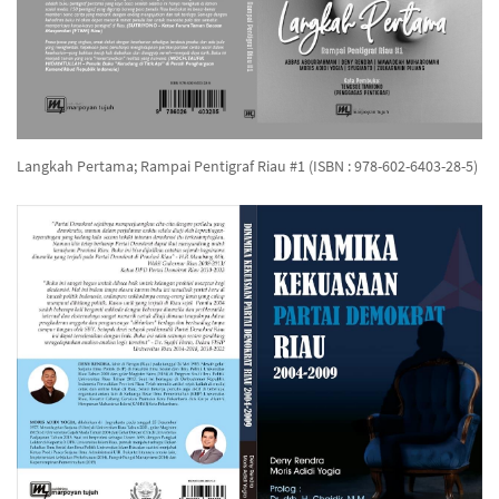
Langkah Pertama; Rampai Pentigraf Riau #1 (ISBN : 978-602-6403-28-5)