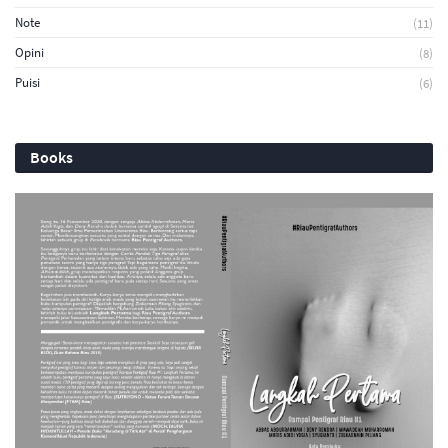
Note
(11)
Opini
(8)
Puisi
(6)
Books