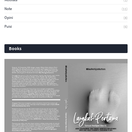
(1)
Note
(11)
Opini
(8)
Puisi
(6)
Books